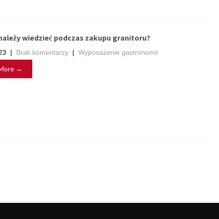
należy wiedzieć podczas zakupu granitoru?
23
|
Brak komentarzy
|
Wyposażenie gastronomii
More →