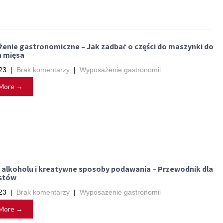
enie gastronomiczne – Jak zadbać o części do maszynki do
a mięsa
23
|
Brak komentarzy
|
Wyposażenie gastronomii
More →
 alkoholu i kreatywne sposoby podawania – Przewodnik dla
stów
23
|
Brak komentarzy
|
Wyposażenie gastronomii
More →