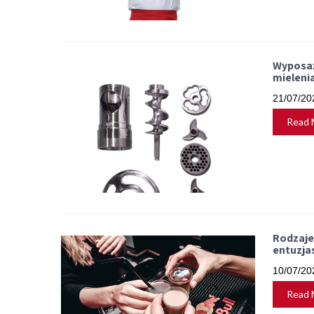
Wyposaż
mieleni
21/07/20
Read 
Rodzaje
entuzja
10/07/20
Read 