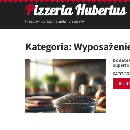
Pizzeria Hubertus
Przepisy i porady na zioła i przyprawy
Kategoria:
Wyposażenie
Dodatek
superfo
04/07/20
Read 