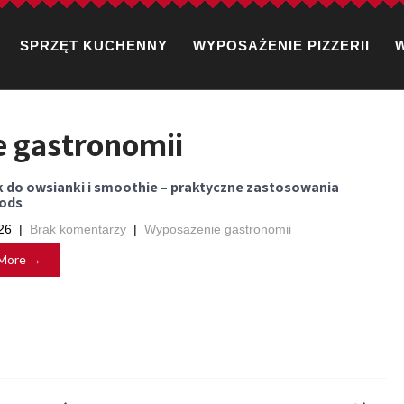
SPRZĘT KUCHENNY
WYPOSAŻENIE PIZZERII
 gastronomii
 do owsianki i smoothie – praktyczne zastosowania
ods
26
|
Brak komentarzy
|
Wyposażenie gastronomii
More →