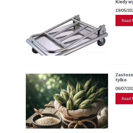
Kiedy w
19/05/20
Read 
Zastoso
tylko
06/07/20
Read 