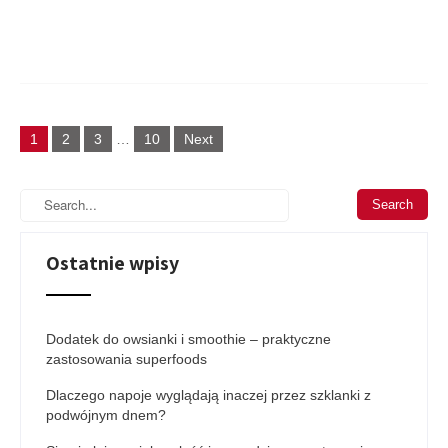
Posts
1
2
3
…
10
Next
navigation
Ostatnie wpisy
Dodatek do owsianki i smoothie – praktyczne
zastosowania superfoods
Dlaczego napoje wyglądają inaczej przez szklanki z
podwójnym dnem?