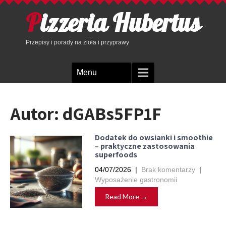
Pizzeria Hubertus
Przepisy i porady na zioła i przyprawy
Menu
Autor:
dGABs5FP1F
Dodatek do owsianki i smoothie
– praktyczne zastosowania
superfoods
04/07/2026
|
Brak komentarzy
|
Wyposażenie gastronomii
Read More →