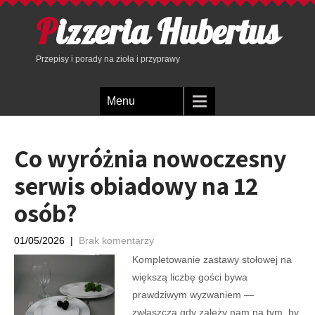
Pizzeria Hubertus
Przepisy i porady na zioła i przyprawy
Menu
Co wyróżnia nowoczesny
serwis obiadowy na 12
osób?
01/05/2026
|
Brak komentarzy
Kompletowanie zastawy stołowej na
większą liczbę gości bywa
prawdziwym wyzwaniem —
zwłaszcza gdy zależy nam na tym, by