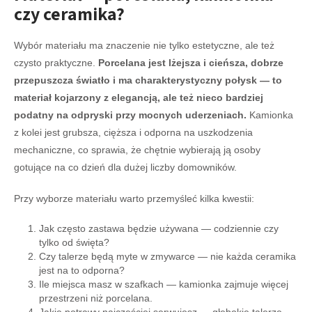
czy ceramika?
Wybór materiału ma znaczenie nie tylko estetyczne, ale też
czysto praktyczne.
Porcelana jest lżejsza i cieńsza, dobrze
przepuszcza światło i ma charakterystyczny połysk — to
materiał kojarzony z elegancją, ale też nieco bardziej
podatny na odpryski przy mocnych uderzeniach.
Kamionka
z kolei jest grubsza, cięższa i odporna na uszkodzenia
mechaniczne, co sprawia, że chętnie wybierają ją osoby
gotujące na co dzień dla dużej liczby domowników.
Przy wyborze materiału warto przemyśleć kilka kwestii:
Jak często zastawa będzie używana — codziennie czy
tylko od święta?
Czy talerze będą myte w zmywarce — nie każda ceramika
jest na to odporna?
Ile miejsca masz w szafkach — kamionka zajmuje więcej
przestrzeni niż porcelana.
Jakie potrawy najczęściej serwujesz — głębokie talerze