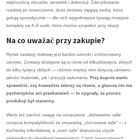
większością obrusów, serwetek i dekoracji. Zdecydowanie
rzadziej po nowoczesne, duże zestawy sięgają osoby, które
gotują sporadycznie — dla nich wygodniejsze bywają mniejsze
komplety na 4–6 osób, które można uzupełnić przy okazji.
Na co uważać przy zakupie?
Rynek zastawy stołowej jest bardzo szeroki i zróżnicowany
cenowo. Zestawy dostępne są w cenie od kilkudziesięciu złotych
do kilku tysięcy złotych — różnice między nimi dotyczą zarówno
jakości materiału, jak i precyzji wykonania.
Przy kupnie warto
sprawdzić, czy krawędzie talerzy są równe, a glazura nie ma
pęcherzyków ani przebarwień — to sygnały, że proces
produkcji był staranny.
Warto też zwrócić uwagę na oznaczenia: „dishwasher safe”
oznacza kompatybilność ze zmywarką, „microwave safe” — z
kuchenką mikrofalową, a „oven safe” dopuszcza użycie
piekarnika do określonej temperatury. Część nowoczesnych