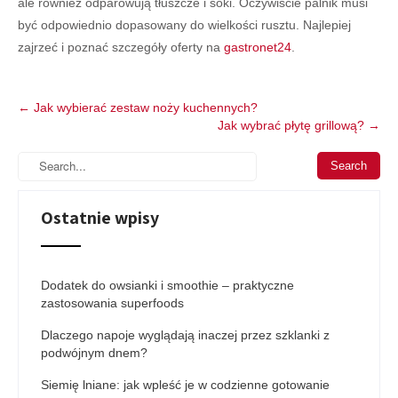
ale również odparowują tłuszcze i soki. Oczywiście palnik musi
być odpowiednio dopasowany do wielkości rusztu. Najlepiej
zajrzeć i poznać szczegóły oferty na
gastronet24
.
Post
←
Jak wybierać zestaw noży kuchennych?
Jak wybrać płytę grillową?
→
navigation
Ostatnie wpisy
Dodatek do owsianki i smoothie – praktyczne
zastosowania superfoods
Dlaczego napoje wyglądają inaczej przez szklanki z
podwójnym dnem?
Siemię lniane: jak wpleść je w codzienne gotowanie