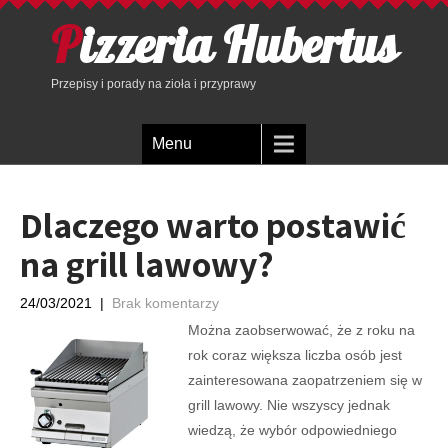
Pizzeria Hubertus
Przepisy i porady na zioła i przyprawy
Menu
Dlaczego warto postawić
na grill lawowy?
24/03/2021
|
Brak komentarzy
Można zaobserwować, że z roku na
rok coraz większa liczba osób jest
zainteresowana zaopatrzeniem się w
grill lawowy. Nie wszyscy jednak
wiedzą, że wybór odpowiedniego