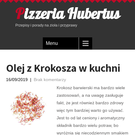
Pizzeria Hubertus
Przepisy i porady na zioła i przyprawy
Menu
Olej z Krokosza w kuchni
16/09/2019
|
Brak komentarzy
Krokosz barwierski ma bardzo wiele
zastosowań, a na uwagę zasługuje
fakt, że jest również bardzo zdrowy
więc tym bardziej warto go używać.
Jest to od lat ceniony i aromatyczny
składnik bardzo wielu potraw, bo
wyróżnia się niecodziennym smakiem